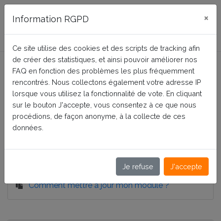
FAQ Presta-Module
×
Information RGPD
Ce site utilise des cookies et des scripts de tracking afin
FAQ Génériques
de créer des statistiques, et ainsi pouvoir améliorer nos
FAQ en fonction des problèmes les plus fréquemment
rencontrés. Nous collectons également votre adresse IP
lorsque vous utilisez la fonctionnalité de vote. En cliquant
Accueil
FAQ Génériques
sur le bouton J'accepte, vous consentez à ce que nous
procédions, de façon anonyme, à la collecte de ces
données.
Questions générales et pré-
requis
Je refuse
J'accepte
Comment mettre à jour mon module ?