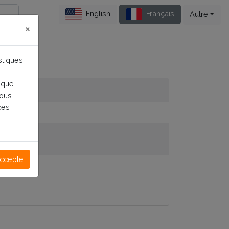
English
Français
Autre
×
stiques,
sque
vous
ces
accepte