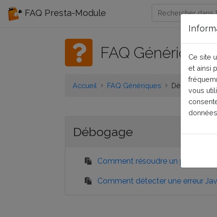
FAQ Presta-Module
Inform
FAQ Génériques
Ce site u
et ainsi
fréquemm
Accueil
FAQ Génériques
Débogage
vous util
consente
données
Débogage
Comment résoudre un problème 
Comment détecter une erreur Jav