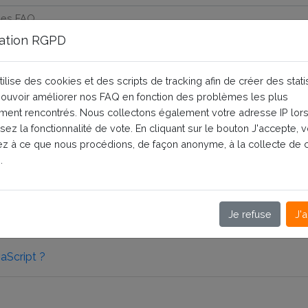
ation RGPD
tilise des cookies et des scripts de tracking afin de créer des stati
 pouvoir améliorer nos FAQ en fonction des problèmes les plus
ent rencontrés. Nous collectons également votre adresse IP lor
isez la fonctionnalité de vote. En cliquant sur le bouton J'accepte, 
z à ce que nous procédions, de façon anonyme, à la collecte de 
.
Je refuse
J'
de chargement (pop-up ou contenu) ?
aScript ?